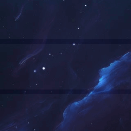
哈尔滨市企业技术中心