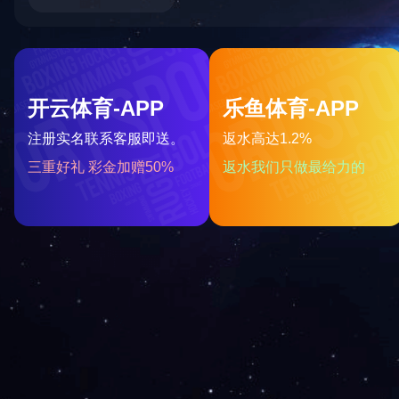
地址：哈尔滨市利民开发区宝安路99号
邮编：150025
电话：0451-58774176
手机
：
13895837036
联系人：田辉
传真：
0451-58774176
邮箱：jxlswgs@126.com
项目合作