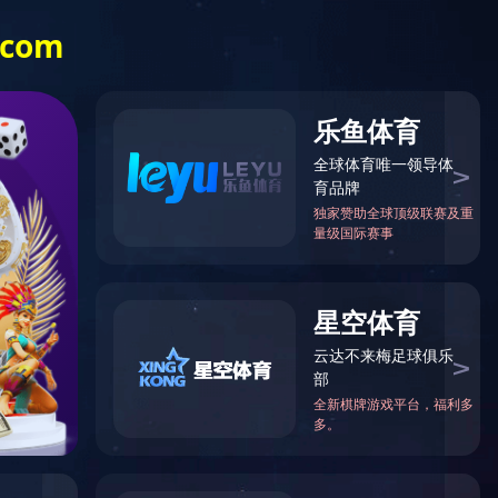
搜索
目合作
人力资源
开云（中
English
国）
您的当前位置：
首页
>
项目合作
>
比伐芦定