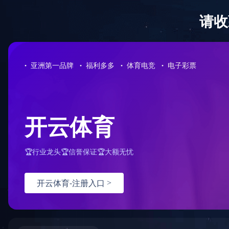
缔造中国
生物技术业领导品牌
项目合作